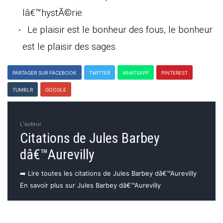
lâ€™hystÃ©rie.
Le plaisir est le bonheur des fous, le bonheur
est le plaisir des sages.
PARTAGER SUR FACEBOOK
TWITTER
WHATSAPP
PINTEREST
TUMBLR
GOOGLE
L'auteur
Citations de Jules Barbey
dâ€™Aurevilly
➡️ Lire toutes les citations de Jules Barbey dâ€™Aurevilly
En savoir plus sur Jules Barbey dâ€™Aurevilly