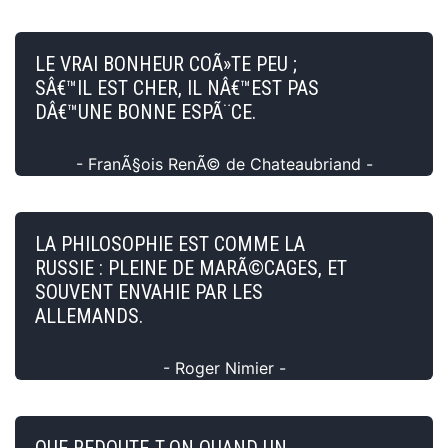
LE VRAI BONHEUR COÃ»TE PEU ;
SÂ€™IL EST CHER, IL NÂ€™EST PAS
DÂ€™UNE BONNE ESPÃ¨CE.
- FranÃ§ois RenÃ© de Chateaubriand -
LA PHILOSOPHIE EST COMME LA
RUSSIE : PLEINE DE MARÃ©CAGES, ET
SOUVENT ENVAHIE PAR LES
ALLEMANDS.
- Roger Nimier -
QUE REDOUTE-T-ON QUAND UN