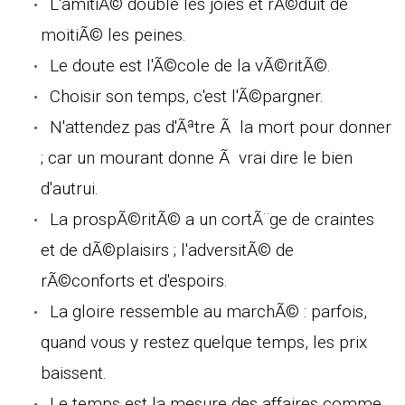
L'amitiÃ© double les joies et rÃ©duit de
moitiÃ© les peines.
Le doute est l'Ã©cole de la vÃ©ritÃ©.
Choisir son temps, c'est l'Ã©pargner.
N'attendez pas d'Ãªtre Ã la mort pour donner
; car un mourant donne Ã vrai dire le bien
d'autrui.
La prospÃ©ritÃ© a un cortÃ¨ge de craintes
et de dÃ©plaisirs ; l'adversitÃ© de
rÃ©conforts et d'espoirs.
La gloire ressemble au marchÃ© : parfois,
quand vous y restez quelque temps, les prix
baissent.
Le temps est la mesure des affaires comme