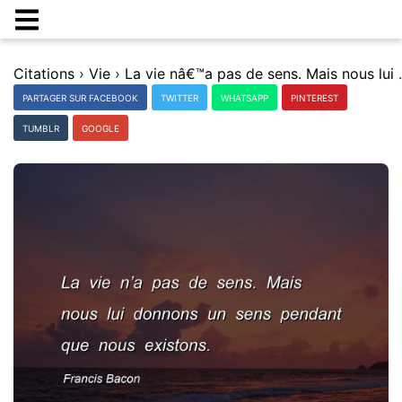
Citations
›
Vie
›
La vie nâ€™a pas de sens.
PARTAGER SUR FACEBOOK
TWITTER
WHATSAPP
PINTEREST
TUMBLR
GOOGLE