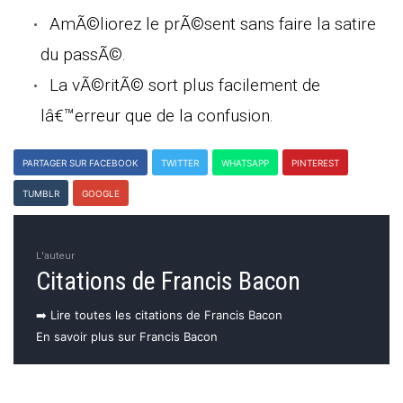
AmÃ©liorez le prÃ©sent sans faire la satire
du passÃ©.
La vÃ©ritÃ© sort plus facilement de
lâ€™erreur que de la confusion.
PARTAGER SUR FACEBOOK
TWITTER
WHATSAPP
PINTEREST
TUMBLR
GOOGLE
L'auteur
Citations de Francis Bacon
➡️ Lire toutes les citations de Francis Bacon
En savoir plus sur Francis Bacon