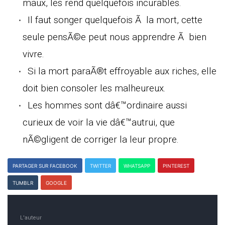
maux, les rend quelquefois incurables.
Il faut songer quelquefois Ã la mort, cette
seule pensÃ©e peut nous apprendre Ã bien
vivre.
Si la mort paraÃ®t effroyable aux riches, elle
doit bien consoler les malheureux.
Les hommes sont dâ€™ordinaire aussi
curieux de voir la vie dâ€™autrui, que
nÃ©gligent de corriger la leur propre.
PARTAGER SUR FACEBOOK
TWITTER
WHATSAPP
PINTEREST
TUMBLR
GOOGLE
L'auteur