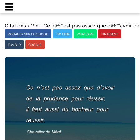
Citations
›
Vie
›
PARTAGER SUR FACEBOOK
TWITTER
WHATSAPP
PINTEREST
TUMBLR
GOOGLE