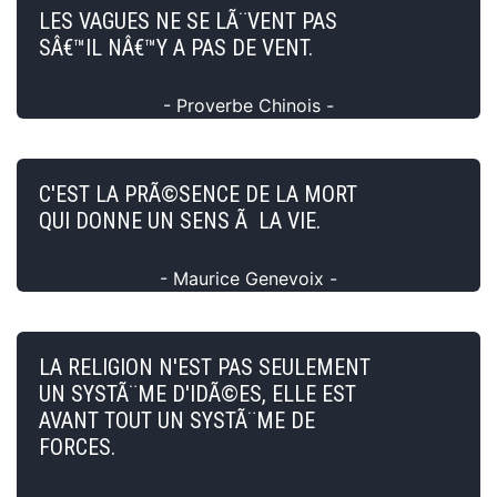
LES VAGUES NE SE LÃ¨VENT PAS
SÂ€™IL NÂ€™Y A PAS DE VENT.
- Proverbe Chinois -
C'EST LA PRÃ©SENCE DE LA MORT
QUI DONNE UN SENS Ã LA VIE.
- Maurice Genevoix -
LA RELIGION N'EST PAS SEULEMENT
UN SYSTÃ¨ME D'IDÃ©ES, ELLE EST
AVANT TOUT UN SYSTÃ¨ME DE
FORCES.