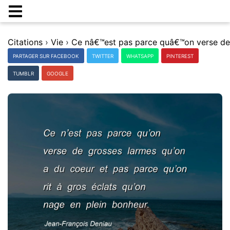
Citations
›
Vie
›
PARTAGER SUR FACEBOOK
TWITTER
WHATSAPP
PINTEREST
TUMBLR
GOOGLE