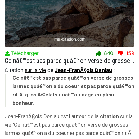
Télécharger
840
159
Ce nâ€™est pas parce quâ€™on verse de grosses larmes quâ€™on a du coeur et pas parce quâ€™on rit Ã gros Ã©clats quâ€™on nage en plein bonheur.
Citation
sur la vie
de
Jean-FranÃ§ois Deniau
:
Ce nâ€™est pas parce quâ€™on verse de grosses
larmes quâ€™on a du coeur et pas parce quâ€™on
rit Ã gros Ã©clats quâ€™on nage en plein
bonheur.
Jean-FranÃ§ois Deniau est l'auteur de la
citation
sur la
vie "Ce nâ€™est pas parce quâ€™on verse de grosses
larmes quâ€™on a du coeur et pas parce quâ€™on rit Ã