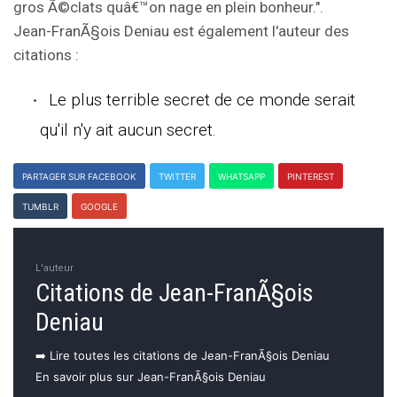
gros Ã©clats quâ€™on nage en plein bonheur.".
Jean-FranÃ§ois Deniau est également l'auteur des
citations :
Le plus terrible secret de ce monde serait
qu'il n'y ait aucun secret.
PARTAGER SUR FACEBOOK
TWITTER
WHATSAPP
PINTEREST
TUMBLR
GOOGLE
L'auteur
Citations de Jean-FranÃ§ois
Deniau
➡️ Lire toutes les citations de Jean-FranÃ§ois Deniau
En savoir plus sur Jean-FranÃ§ois Deniau