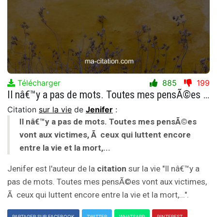
Télécharger
885
199
Il nâ€™y a pas de mots. Toutes mes pensÃ©es vont aux victimes, Ã ceux qui luttent encore entre la vie et la mort,...
Citation
sur la vie
de
Jenifer
:
Il nâ€™y a pas de mots. Toutes mes pensÃ©es
vont aux victimes, Ã ceux qui luttent encore
entre la vie et la mort,...
Jenifer est l'auteur de la
citation
sur la vie "Il nâ€™y a
pas de mots. Toutes mes pensÃ©es vont aux victimes,
Ã ceux qui luttent encore entre la vie et la mort,...".
PARTAGER SUR FACEBOOK
TWITTER
WHATSAPP
PINTEREST