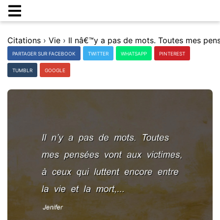
Citations
›
Vie
›
PARTAGER SUR FACEBOOK
TWITTER
WHATSAPP
PINTEREST
TUMBLR
GOOGLE