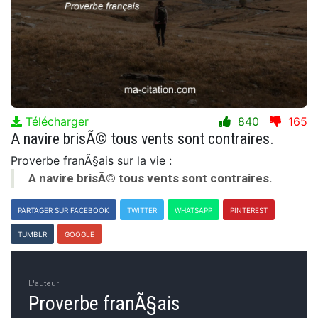
Télécharger
840
165
A navire brisÃ© tous vents sont contraires.
Proverbe franÃ§ais sur la vie :
A navire brisÃ© tous vents sont contraires.
PARTAGER SUR FACEBOOK
TWITTER
WHATSAPP
PINTEREST
TUMBLR
GOOGLE
L'auteur
Proverbe franÃ§ais