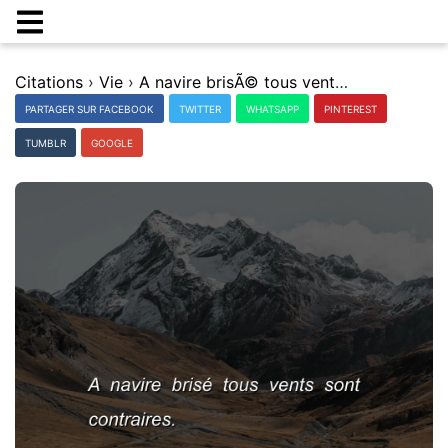
Citations
›
Vie
›
A navire brisÃ© tous vents sont contraires.
PARTAGER SUR FACEBOOK
TWITTER
WHATSAPP
PINTEREST
TUMBLR
GOOGLE