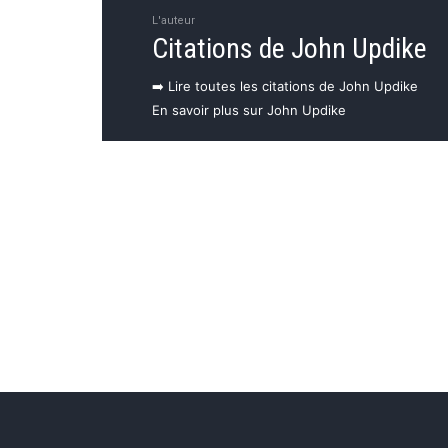
L'auteur
Citations de John Updike
➡️ Lire toutes les citations de John Updike
En savoir plus sur John Updike