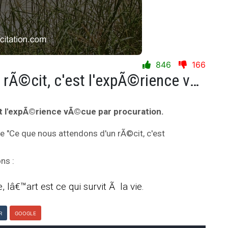
846
166
Ce que nous attendons d'un rÃ©cit, c'est l'expÃ©rience vÃ©cue par procuration.
st l'expÃ©rience vÃ©cue par procuration.
ie "Ce que nous attendons d'un rÃ©cit, c'est
ns :
 lâ€™art est ce qui survit Ã la vie.
R
GOOGLE