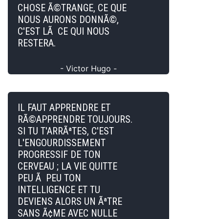
CHOSE Ã©TRANGE, CE QUE
NOUS AURONS DONNÃ©,
C'EST LÃ CE QUI NOUS
RESTERA.
- Victor Hugo -
IL FAUT APPRENDRE ET
RÃ©APPRENDRE TOUJOURS.
SI TU T'ARRÃªTES, C'EST
L'ENGOURDISSEMENT
PROGRESSIF DE TON
CERVEAU ; LA VIE QUITTE
PEU Ã PEU TON
INTELLIGENCE ET TU
DEVIENS ALORS UN ÃªTRE
SANS Ã¢ME AVEC NULLE