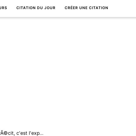
URS
CITATION DU JOUR
CRÉER UNE CITATION
Ce que nous attendons d'un rÃ©cit, c'est l'expÃ©rience vÃ©cue par procuration.