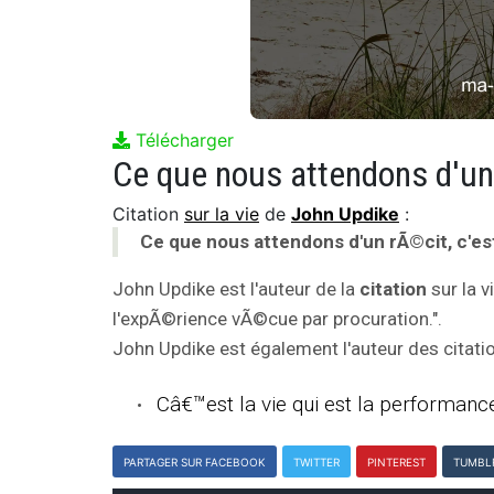
Télécharger
Citation
sur la vie
de
John Updike
:
Ce que nous attendons d'un rÃ©cit, c'e
John Updike est l'auteur de la
citation
sur la v
l'expÃ©rience vÃ©cue par procuration.".
John Updike est également l'auteur des citatio
Câ€™est la vie qui est la performance,
PARTAGER SUR FACEBOOK
TWITTER
PINTEREST
TUMBL