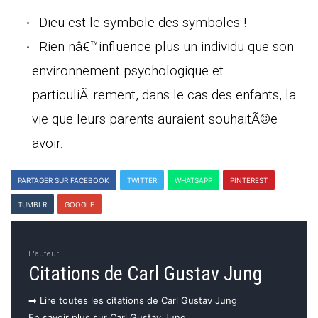
Dieu est le symbole des symboles !
Rien nâ€™influence plus un individu que son
environnement psychologique et
particuliÃ¨rement, dans le cas des enfants, la
vie que leurs parents auraient souhaitÃ©e
avoir.
PARTAGER SUR FACEBOOK
TWITTER
WHATSAPP
PINTEREST
TUMBLR
GOOGLE
L'auteur
Citations de Carl Gustav Jung
➡️ Lire toutes les citations de Carl Gustav Jung
En savoir plus sur Carl Gustav Jung