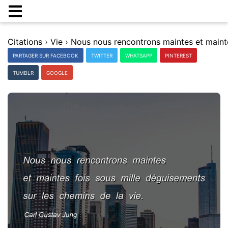
Citations
›
Vie
›
PARTAGER SUR FACEBOOK
TWITTER
WHATSAPP
PINTEREST
TUMBLR
GOOGLE