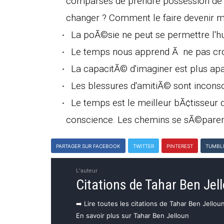
comparses de prendre possession de l
changer ? Comment le faire devenir m
La poÃ©sie ne peut se permettre l'h
Le temps nous apprend Ã ne pas cro
La capacitÃ© d'imaginer est plus apa
Les blessures d'amitiÃ© sont inconso
Le temps est le meilleur bÃ¢tisseur d
conscience. Les chemins se sÃ©parent,
PARTAGER SUR FACEBOOK
TWITTER
PINTEREST
TUMBL
L'auteur
Citations de Tahar Ben Jel
➡️ Lire toutes les citations de Tahar Ben Jellou
En savoir plus sur Tahar Ben Jelloun