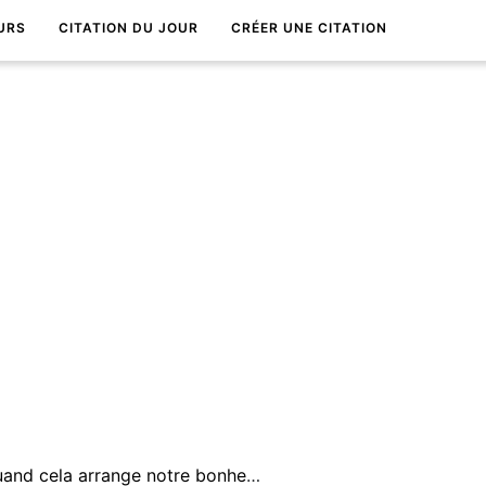
URS
CITATION DU JOUR
CRÉER UNE CITATION
Nous sommes tous sourds quand cela arrange notre bonheur. Cela repose un peu de ne pas tout entendre.