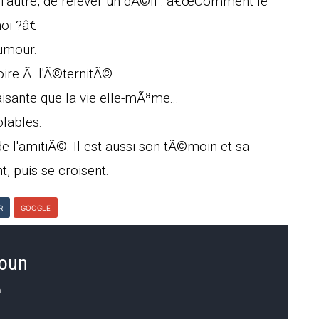
'autre, de relever un dÃ©fi : â€œComment le
oi ?â€
umour.
ire Ã l'Ã©ternitÃ©.
isante que la vie elle-mÃªme...
lables.
e l'amitiÃ©. Il est aussi son tÃ©moin et sa
 puis se croisent.
R
GOOGLE
loun
n