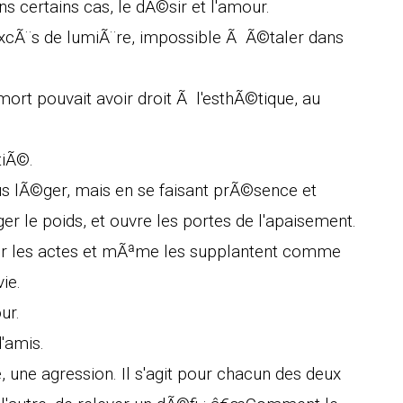
s certains cas, le dÃ©sir et l'amour.
excÃ¨s de lumiÃ¨re, impossible Ã Ã©taler dans
mort pouvait avoir droit Ã l'esthÃ©tique, au
tiÃ©.
us lÃ©ger, mais en se faisant prÃ©sence et
r le poids, et ouvre les portes de l'apaisement.
sur les actes et mÃªme les supplantent comme
vie.
ur.
'amis.
, une agression. Il s'agit pour chacun des deux