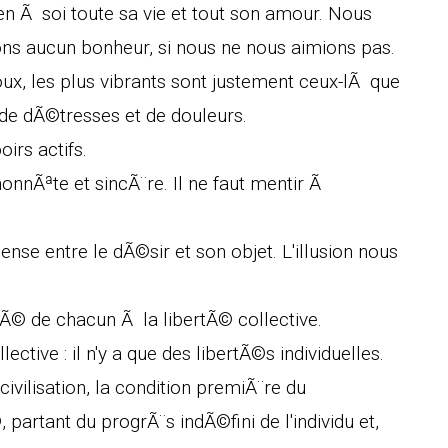
en Ã soi toute sa vie et tout son amour. Nous
ons aucun bonheur, si nous ne nous aimions pas.
oux, les plus vibrants sont justement ceux-lÃ que
 de dÃ©tresses et de douleurs.
oirs actifs.
 honnÃªte et sincÃ¨re. Il ne faut mentir Ã
ense entre le dÃ©sir et son objet. L'illusion nous
rtÃ© de chacun Ã la libertÃ© collective.
lective : il n'y a que des libertÃ©s individuelles.
civilisation, la condition premiÃ¨re du
partant du progrÃ¨s indÃ©fini de l'individu et,