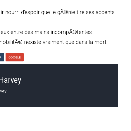
r nourri d'espoir que le gÃ©nie tire ses accents
ereux entre des mains incompÃ©tentes.
obilitÃ© n'existe vraiment que dans la mort...
R
GOOGLE
 Harvey
rvey