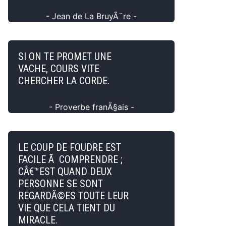
- Jean de La BruyÃ¨re -
SI ON TE PROMET UNE
VACHE, COURS VITE
CHERCHER LA CORDE.
- Proverbe franÃ§ais -
LE COUP DE FOUDRE EST
FACILE Ã COMPRENDRE ;
CÂ€™EST QUAND DEUX
PERSONNE SE SONT
REGARDÃ©ES TOUTE LEUR
VIE QUE CELA TIENT DU
MIRACLE.