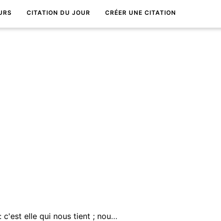
URS
CITATION DU JOUR
CRÉER UNE CITATION
Nous ne tenons jamais la vie : c'est elle qui nous tient ; nous ne la quittons pas : c'est elle qui nous lÃ¢che.