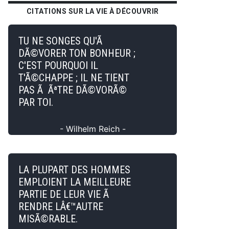
CITATIONS SUR LA VIE À DÉCOUVRIR
TU NE SONGES QU'Ã
DÃ©VORER TON BONHEUR ;
C'EST POURQUOI IL
T'Ã©CHAPPE ; IL NE TIENT
PAS Ã ÃªTRE DÃ©VORÃ©
PAR TOI.
- Wilhelm Reich -
LA PLUPART DES HOMMES
EMPLOIENT LA MEILLEURE
PARTIE DE LEUR VIE Ã
RENDRE LÂ€™AUTRE
MISÃ©RABLE.