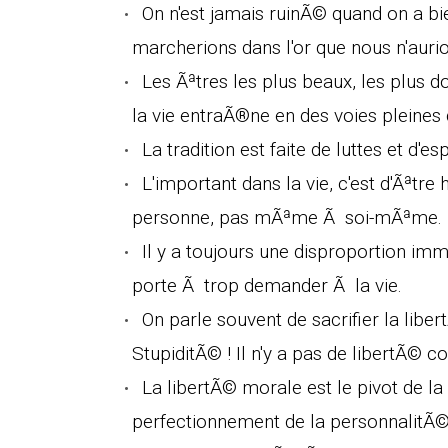
On n'est jamais ruinÃ© quand on a bi
marcherions dans l'or que nous n'auri
Les Ãªtres les plus beaux, les plus d
la vie entraÃ®ne en des voies pleines
La tradition est faite de luttes et d'esp
L'important dans la vie, c'est d'Ãªtre
personne, pas mÃªme Ã soi-mÃªme.
Il y a toujours une disproportion imm
porte Ã trop demander Ã la vie.
On parle souvent de sacrifier la libe
StupiditÃ© ! Il n'y a pas de libertÃ© col
La libertÃ© morale est le pivot de la 
perfectionnement de la personnalitÃ©, 