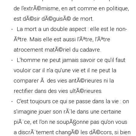
de l'extrÃ©misme, en art comme en politique,
est dÃ©sir dÃ©guisÃ© de mort.
La mort a un double aspect : elle est le non-
Ãªtre. Mais elle est aussi l'Ãªtre, l'Ãªtre
atrocement matÃ©riel du cadavre.
L'homme ne peut jamais savoir ce qu'il faut
vouloir car il n'a qu'une vie et il ne peut la
comparer Ã des vies antÃ©rieures ni la
rectifier dans des vies ultÃ©rieures.
C'est toujours ce qui se passe dans la vie : on
s'imagine jouer son rÃ´le dans une certaine
piÃ¨ce, et l'on ne soupÃ§onne pas qu'on vous
a discrÃ¨tement changÃ© les dÃ©cors, si bien