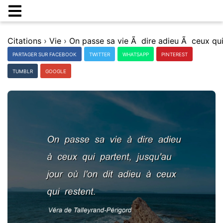
Citations
›
Vie
›
PARTAGER SUR FACEBOOK
TWITTER
WHATSAPP
PINTEREST
TUMBLR
GOOGLE