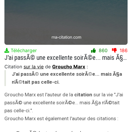
Télécharger
860
186
J'ai passÃ© une excellente soirÃ©e... mais Ã§a n'Ã©tait pas celle-ci.
Citation
sur la vie
de
Groucho Marx
:
J'ai passÃ© une excellente soirÃ©e... mais Ã§a
n'Ã©tait pas celle-ci.
Groucho Marx est l'auteur de la
citation
sur la vie "J'ai
passÃ© une excellente soirÃ©e... mais Ã§a n'Ã©tait
pas celle-ci.".
Groucho Marx est également l'auteur des citations :