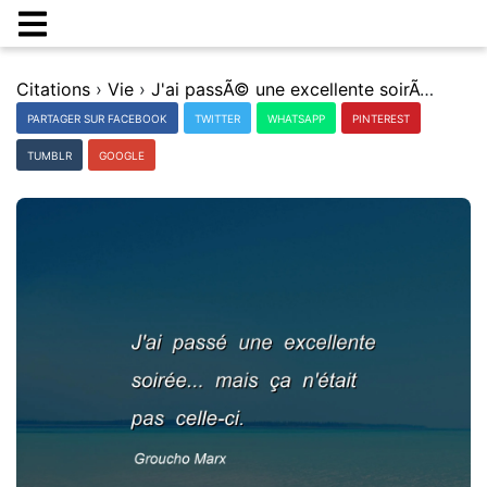
Citations
›
Vie
›
J'ai passÃ© une excellente soirÃ©e... mais Ã§a n'Ã©tait pas celle-ci.
PARTAGER SUR FACEBOOK
TWITTER
WHATSAPP
PINTEREST
TUMBLR
GOOGLE