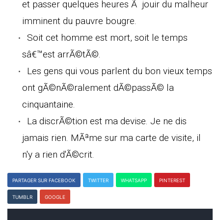
et passer quelques heures Ã jouir du malheur
imminent du pauvre bougre.
Soit cet homme est mort, soit le temps
sâ€™est arrÃ©tÃ©.
Les gens qui vous parlent du bon vieux temps
ont gÃ©nÃ©ralement dÃ©passÃ© la
cinquantaine.
La discrÃ©tion est ma devise. Je ne dis
jamais rien. MÃªme sur ma carte de visite, il
n'y a rien d'Ã©crit.
PARTAGER SUR FACEBOOK
TWITTER
WHATSAPP
PINTEREST
TUMBLR
GOOGLE