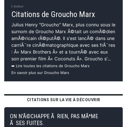
L'auteur
Citations de Groucho Marx
Julius Henry "Groucho" Marx, plus connu sous le
surnom de Groucho Marx Ã©tait un comÃ©dien
amÃ©ricain rÃ©putÃ©. Il s'est lancÃ© dans une
carriÃ¨re cinÃ©matographique avec ses frÃ¨res
: Â« Marx Brothers Â» et a tournÃ© avec eux
son premier film Â« Coconuts Â». Groucho s'...
➡️ Lire toutes les citations de Groucho Marx
En savoir plus sur Groucho Marx
CITATIONS SUR LA VIE À DÉCOUVRIR
ON N'Ã©CHAPPE Ã RIEN, PAS MÃªME
Ã SES FUITES.