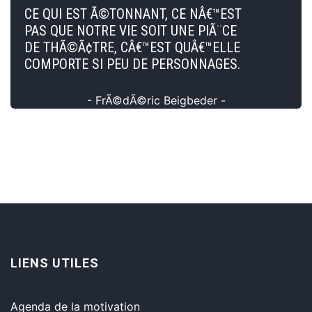
CE QUI EST Ã©TONNANT, CE NÂ€™EST
PAS QUE NOTRE VIE SOIT UNE PIÃ¨CE
DE THÃ©Ã¢TRE, CÂ€™EST QUÂ€™ELLE
COMPORTE SI PEU DE PERSONNAGES.
- FrÃ©dÃ©ric Beigbeder -
LIENS UTILES
Agenda de la motivation