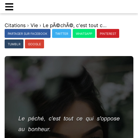
Citations
›
Vie
›
Le pÃ©chÃ©, c'est tout ce qui s'oppose au bonheur.
PARTAGER SUR FACEBOOK
TWITTER
WHATSAPP
PINTEREST
TUMBLR
GOOGLE