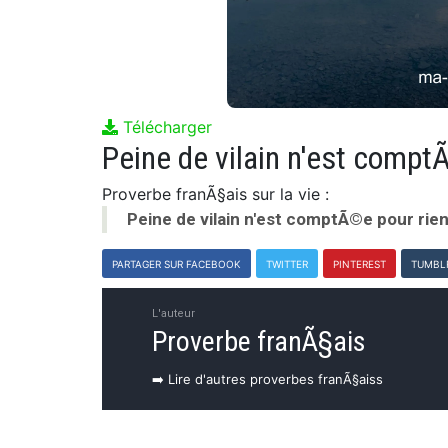
Télécharger
Peine de vilain n'est compt
Proverbe franÃ§ais sur la vie :
Peine de vilain n'est comptÃ©e pour rien
PARTAGER SUR FACEBOOK
TWITTER
PINTEREST
TUMBL
L'auteur
Proverbe franÃ§ais
➡️ Lire d'autres proverbes franÃ§aiss