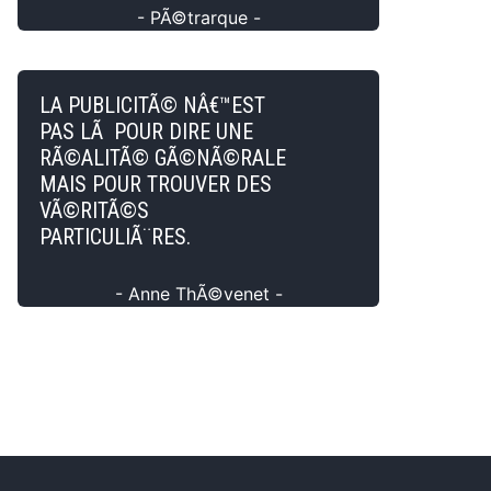
- PÃ©trarque -
LA PUBLICITÃ© NÂ€™EST
PAS LÃ POUR DIRE UNE
RÃ©ALITÃ© GÃ©NÃ©RALE
MAIS POUR TROUVER DES
VÃ©RITÃ©S
PARTICULIÃ¨RES.
- Anne ThÃ©venet -