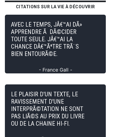
CITATIONS SUR LA VIE À DÉCOUVRIR
AVEC LE TEMPS, JÂ€™AI DÃ»
APPRENDRE Ã DÃ©CIDER
TOUTE SEULE. JÂ€™AI LA
CHANCE DÂ€™ÃªTRE TRÃ¨S
BIEN ENTOURÃ©E.
- France Gall -
LE PLAISIR D'UN TEXTE, LE
RAVISSEMENT D'UNE
INTERPRÃ©TATION NE SONT
PAS LIÃ©S AU PRIX DU LIVRE
OU DE LA CHAINE HI-FI.