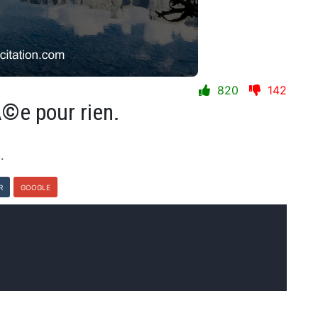
820
142
Ã©e pour rien.
.
R
GOOGLE