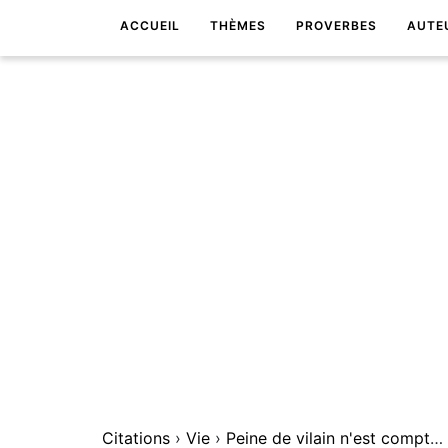
ACCUEIL
THÈMES
PROVERBES
AUTE
Citations
›
Vie
›
Peine de vilain n'est comptÃ©e pour rien.