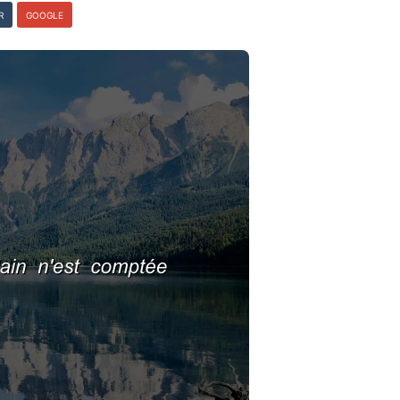
R
GOOGLE