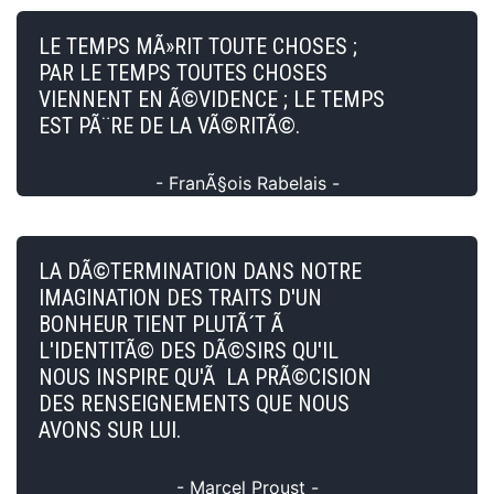
LE TEMPS MÃ»RIT TOUTE CHOSES ;
PAR LE TEMPS TOUTES CHOSES
VIENNENT EN Ã©VIDENCE ; LE TEMPS
EST PÃ¨RE DE LA VÃ©RITÃ©.
- FranÃ§ois Rabelais -
LA DÃ©TERMINATION DANS NOTRE
IMAGINATION DES TRAITS D'UN
BONHEUR TIENT PLUTÃ´T Ã
L'IDENTITÃ© DES DÃ©SIRS QU'IL
NOUS INSPIRE QU'Ã LA PRÃ©CISION
DES RENSEIGNEMENTS QUE NOUS
AVONS SUR LUI.
- Marcel Proust -