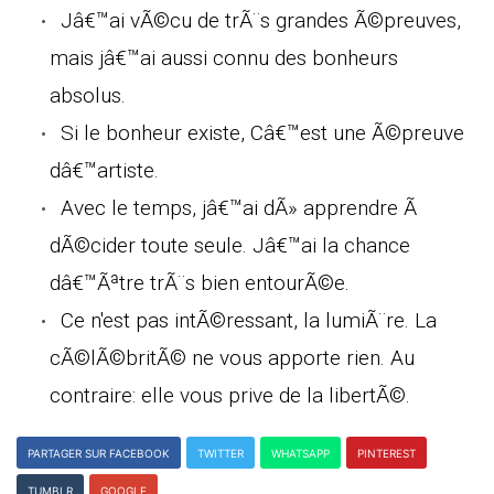
Jâ€™ai vÃ©cu de trÃ¨s grandes Ã©preuves,
mais jâ€™ai aussi connu des bonheurs
absolus.
Si le bonheur existe, Câ€™est une Ã©preuve
dâ€™artiste.
Avec le temps, jâ€™ai dÃ» apprendre Ã
dÃ©cider toute seule. Jâ€™ai la chance
dâ€™Ãªtre trÃ¨s bien entourÃ©e.
Ce n'est pas intÃ©ressant, la lumiÃ¨re. La
cÃ©lÃ©britÃ© ne vous apporte rien. Au
contraire: elle vous prive de la libertÃ©.
PARTAGER SUR FACEBOOK
TWITTER
WHATSAPP
PINTEREST
TUMBLR
GOOGLE