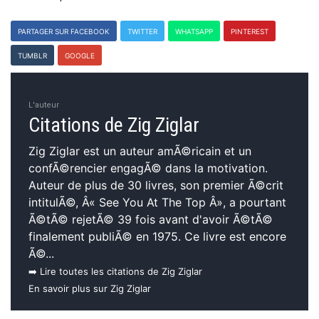
PARTAGER SUR FACEBOOK
TWITTER
WHATSAPP
PINTEREST
TUMBLR
GOOGLE
L'auteur
Citations de Zig Ziglar
Zig Ziglar est un auteur amÃ©ricain et un
confÃ©rencier engagÃ© dans la motivation.
Auteur de plus de 30 livres, son premier Ã©crit
intitulÃ©, Â« See You At The Top Â», a pourtant
Ã©tÃ© rejetÃ© 39 fois avant d'avoir Ã©tÃ©
finalement publiÃ© en 1975. Ce livre est encore
Ã©...
➡️ Lire toutes les citations de Zig Ziglar
En savoir plus sur Zig Ziglar