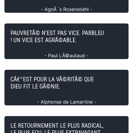
- AgnÃ¨s Rosenstiehl -
PAUVRETÃ© N'EST PAS VICE. PARBLEU
! UN VICE EST AGRÃ©ABLE.
- Paul LÃ©autaud -
CÂ€™EST POUR LA VÃ©RITÃ© QUE
DIEU FIT LE GÃ©NIE.
- Alphonse de Lamartine -
LE RETOURNEMENT LE PLUS RADICAL,
LE PLUS FOU, LE PLUS EXTRAVAGANT,