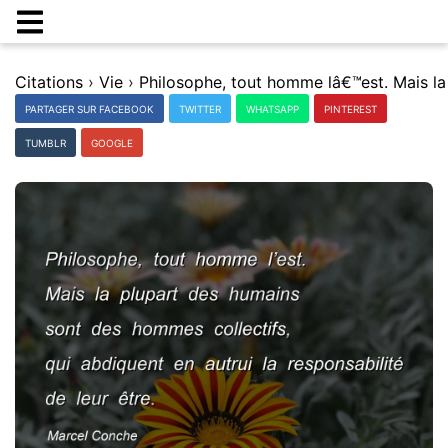
Citations
›
Vie
›
PARTAGER SUR FACEBOOK
TWITTER
WHATSAPP
PINTEREST
TUMBLR
GOOGLE