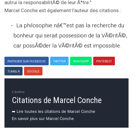
autrui la responsabilitÃ© de leur Ãªtre.".
Marcel Conche est également l'auteur des citations :
La philosophie nâ€™est pas la recherche du
bonheur qui serait possession de la VÃ©ritÃ©,
car possÃ©der la VÃ©ritÃ© est impossible.
PARTAGER SUR FACEBOOK
TWITTER
WHATSAPP
PINTEREST
TUMBLR
GOOGLE
L'auteur
Citations de Marcel Conche
➡️ Lire toutes les citations de Marcel Conche
En savoir plus sur Marcel Conche