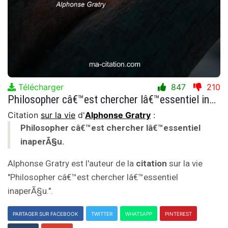
Télécharger
847
210
Philosopher câ€™est chercher lâ€™essentiel inaperÃ§u.
Citation
sur la vie
d'
Alphonse Gratry
:
Philosopher câ€™est chercher lâ€™essentiel
inaperÃ§u.
Alphonse Gratry est l'auteur de la
citation
sur la vie
"Philosopher câ€™est chercher lâ€™essentiel
inaperÃ§u.".
PARTAGER SUR FACEBOOK
TWITTER
WHATSAPP
PINTEREST