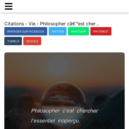
Citations
›
Vie
›
Philosopher câ€™est chercher lâ€™essentiel inaperÃ§u.
PARTAGER SUR FACEBOOK
TWITTER
WHATSAPP
PINTEREST
TUMBLR
GOOGLE