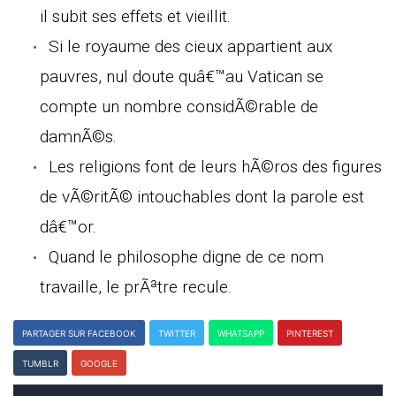
il subit ses effets et vieillit.
Si le royaume des cieux appartient aux
pauvres, nul doute quâ€™au Vatican se
compte un nombre considÃ©rable de
damnÃ©s.
Les religions font de leurs hÃ©ros des figures
de vÃ©ritÃ© intouchables dont la parole est
dâ€™or.
Quand le philosophe digne de ce nom
travaille, le prÃªtre recule.
PARTAGER SUR FACEBOOK
TWITTER
WHATSAPP
PINTEREST
TUMBLR
GOOGLE