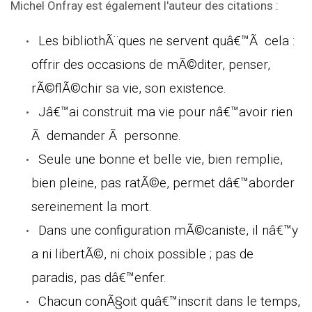
Michel Onfray est également l'auteur des citations :
Les bibliothÃ¨ques ne servent quâ€™Ã cela :
offrir des occasions de mÃ©diter, penser,
rÃ©flÃ©chir sa vie, son existence.
Jâ€™ai construit ma vie pour nâ€™avoir rien
Ã demander Ã personne.
Seule une bonne et belle vie, bien remplie,
bien pleine, pas ratÃ©e, permet dâ€™aborder
sereinement la mort.
Dans une configuration mÃ©caniste, il nâ€™y
a ni libertÃ©, ni choix possible ; pas de
paradis, pas dâ€™enfer.
Chacun conÃ§oit quâ€™inscrit dans le temps,