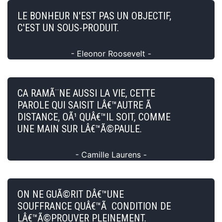
LE BONHEUR N'EST PAS UN OBJECTIF,
C'EST UN SOUS-PRODUIT.
- Eleonor Roosevelt -
CA RAMÃ¨NE AUSSI LA VIE, CETTE
PAROLE QUI SAISIT LÂ€™AUTRE Ã
DISTANCE, OÃ¹ QUÂ€™IL SOIT, COMME
UNE MAIN SUR LÂ€™Ã©PAULE.
- Camille Laurens -
ON NE GUÃ©RIT DÂ€™UNE
SOUFFRANCE QUÂ€™Ã CONDITION DE
LÂ€™Ã©PROUVER PLEINEMENT.