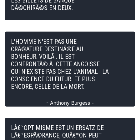
LES BILLETS DE BANQUE
DÃ©CHIRÃ©S EN DEUX.
L'HOMME N'EST PAS UNE
CRÃ©ATURE DESTINÃ©E AU
BONHEUR. VOILÃ . IL EST
CONFRONTÃ© Ã CETTE ANGOISSE
QUI N'EXISTE PAS CHEZ L'ANIMAL : LA
CONSCIENCE DU FUTUR. ET PLUS
ENCORE, CELLE DE LA MORT.
- Anthony Burgess -
LÂ€™OPTIMISME EST UN ERSATZ DE
LÂ€™ESPÃ©RANCE, QUÂ€™ON PEUT