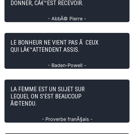
DONNER, CÂ€™EST RECEVOIR.
- AbbÃ© Pierre -
LE BONHEUR NE VIENT PAS Ã CEUX
QUI LÂ€™ATTENDENT ASSIS.
- Baden-Powell -
LA FEMME EST UN SUJET SUR
LEQUEL ON S'EST BEAUCOUP
Ã©TENDU.
- Proverbe franÃ§ais -