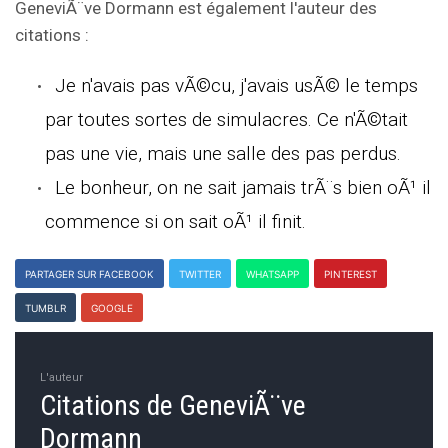
GeneviÃ¨ve Dormann est également l'auteur des
citations :
Je n'avais pas vÃ©cu, j'avais usÃ© le temps
par toutes sortes de simulacres. Ce n'Ã©tait
pas une vie, mais une salle des pas perdus.
Le bonheur, on ne sait jamais trÃ¨s bien oÃ¹ il
commence si on sait oÃ¹ il finit.
PARTAGER SUR FACEBOOK
TWITTER
WHATSAPP
PINTEREST
TUMBLR
GOOGLE
L'auteur
Citations de GeneviÃ¨ve
Dormann