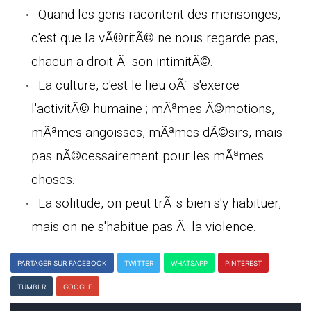
Quand les gens racontent des mensonges,
c'est que la vÃ©ritÃ© ne nous regarde pas,
chacun a droit Ã son intimitÃ©.
La culture, c'est le lieu oÃ¹ s'exerce
l'activitÃ© humaine ; mÃªmes Ã©motions,
mÃªmes angoisses, mÃªmes dÃ©sirs, mais
pas nÃ©cessairement pour les mÃªmes
choses.
La solitude, on peut trÃ¨s bien s'y habituer,
mais on ne s'habitue pas Ã la violence.
PARTAGER SUR FACEBOOK
TWITTER
WHATSAPP
PINTEREST
TUMBLR
GOOGLE