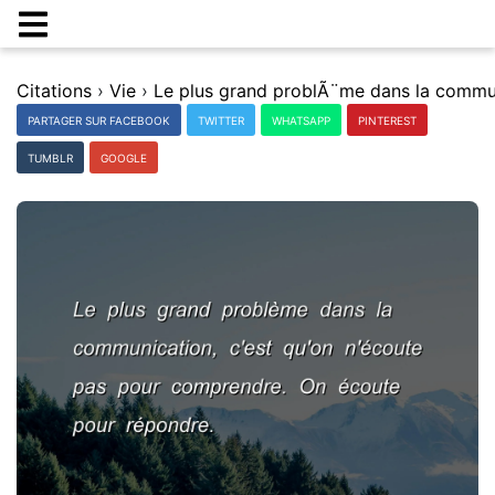
Citations
›
Vie
›
PARTAGER SUR FACEBOOK
TWITTER
WHATSAPP
PINTEREST
TUMBLR
GOOGLE