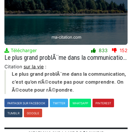
Télécharger
833
152
Le plus grand problÃ¨me dans la communication, c'est qu'on n'Ã©coute pas pour comprendre. On Ã©coute pour rÃ©pondre.
Citation
sur la vie
:
Le plus grand problÃ¨me dans la communication,
c'est qu'on n'Ã©coute pas pour comprendre. On
Ã©coute pour rÃ©pondre.
PARTAGER SUR FACEBOOK
TWITTER
WHATSAPP
PINTEREST
TUMBLR
GOOGLE