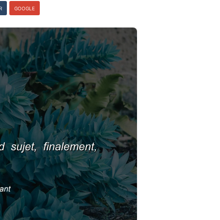
R
GOOGLE