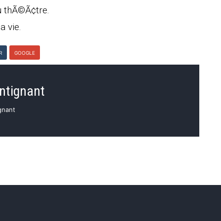
du thÃ©Ã¢tre.
a vie.
R
GOOGLE
intignant
ignant