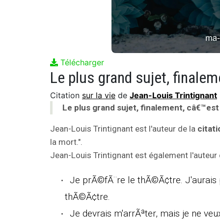
Télécharger
Le plus grand sujet, finalem
Citation
sur la vie
de
Jean-Louis Trintignant
Le plus grand sujet, finalement, câ€™est
Jean-Louis Trintignant est l'auteur de la
citati
la mort.".
Jean-Louis Trintignant est également l'auteur 
Je prÃ©fÃ¨re le thÃ©Ã¢tre. J'aurais 
thÃ©Ã¢tre.
Je devrais m'arrÃªter, mais je ne ve