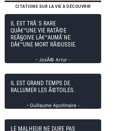
CITATIONS SUR LA VIE À DÉCOUVRIR
IL EST TRÃ¨S RARE
QUÂ€™UNE VIE RATÃ©E
REÃ§OIVE LÂ€™AUMÃ´NE
DÂ€™UNE MORT RÃ©USSIE.
- JosÃ© Artur -
IL EST GRAND TEMPS DE
RALLUMER LES Ã©TOILES.
- Guillaume Apollinaire -
LE MALHEUR NE DURE PAS