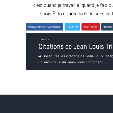
c'est quand je travaille, quand je fais 
Je bois Ã la gourde vide de sens de l
PARTAGER SUR FACEBOOK
TWITTER
PINTEREST
TUMBL
L'auteur
Citations de Jean-Louis Tr
➡️ Lire toutes les citations de Jean-Louis Trint
En savoir plus sur Jean-Louis Trintignant