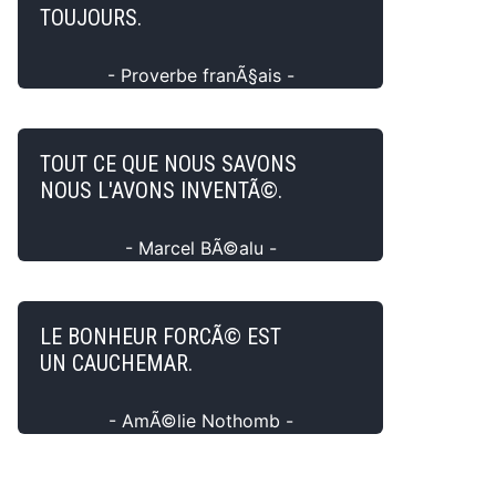
TOUJOURS.
- Proverbe franÃ§ais -
TOUT CE QUE NOUS SAVONS
NOUS L'AVONS INVENTÃ©.
- Marcel BÃ©alu -
LE BONHEUR FORCÃ© EST
UN CAUCHEMAR.
- AmÃ©lie Nothomb -