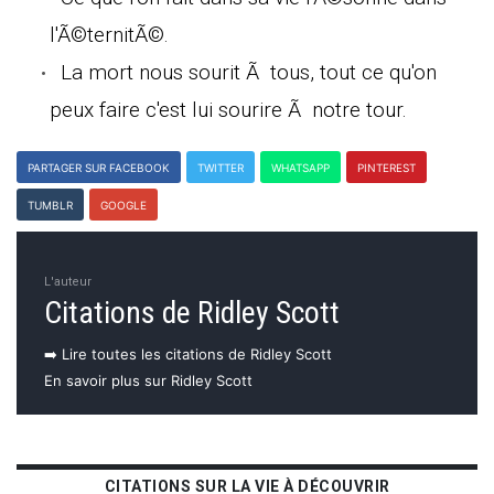
l'Ã©ternitÃ©.
La mort nous sourit Ã tous, tout ce qu'on
peux faire c'est lui sourire Ã notre tour.
PARTAGER SUR FACEBOOK
TWITTER
WHATSAPP
PINTEREST
TUMBLR
GOOGLE
L'auteur
Citations de Ridley Scott
➡️ Lire toutes les citations de Ridley Scott
En savoir plus sur Ridley Scott
CITATIONS SUR LA VIE À DÉCOUVRIR