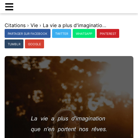
Citations
›
Vie
›
La vie a plus d'imagination que n'en portent nos rÃªves.
PARTAGER SUR FACEBOOK
TWITTER
WHATSAPP
PINTEREST
TUMBLR
GOOGLE