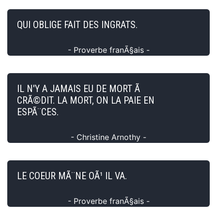
QUI OBLIGE FAIT DES INGRATS.
- Proverbe franÃ§ais -
IL N'Y A JAMAIS EU DE MORT Ã
CRÃ©DIT. LA MORT, ON LA PAIE EN
ESPÃ¨CES.
- Christine Arnothy -
LE COEUR MÃ¨NE OÃ¹ IL VA.
- Proverbe franÃ§ais -