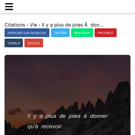
Citations
›
Vie
›
Il y a plus de joies Ã donner qu'Ã recevoir.
PARTAGER SUR FACEBOOK
TWITTER
WHATSAPP
PINTEREST
TUMBLR
GOOGLE