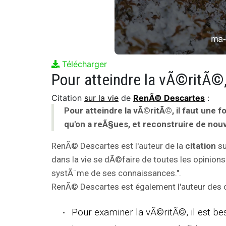
Télécharger
Citation
sur la vie
de
RenÃ© Descartes
:
Pour atteindre la vÃ©ritÃ©, il faut une f
qu'on a reÃ§ues, et reconstruire de no
RenÃ© Descartes est l'auteur de la
citation
su
dans la vie se dÃ©faire de toutes les opinions
systÃ¨me de ses connaissances.".
RenÃ© Descartes est également l'auteur des ci
Pour examiner la vÃ©ritÃ©, il est bes