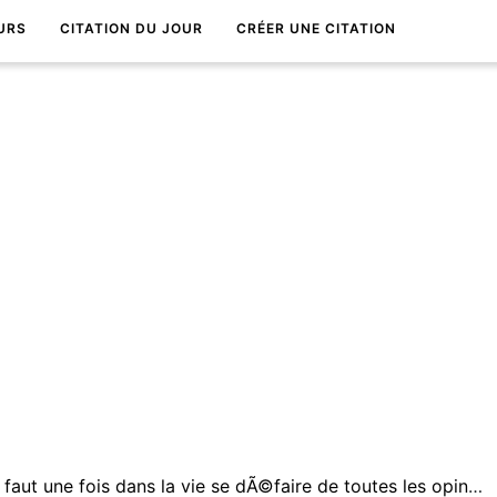
URS
CITATION DU JOUR
CRÉER UNE CITATION
Pour atteindre la vÃ©ritÃ©, il faut une fois dans la vie se dÃ©faire de toutes les opinions qu'on a reÃ§ues, et reconstruire de nouveau tout le systÃ¨me de ses connaissances.