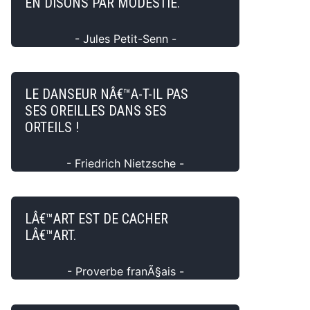
EN DISONS PAR MODESTIE.
- Jules Petit-Senn -
LE DANSEUR NÂ€™A-T-IL PAS
SES OREILLES DANS SES
ORTEILS !
- Friedrich Nietzsche -
LÂ€™ART EST DE CACHER
LÂ€™ART.
- Proverbe franÃ§ais -