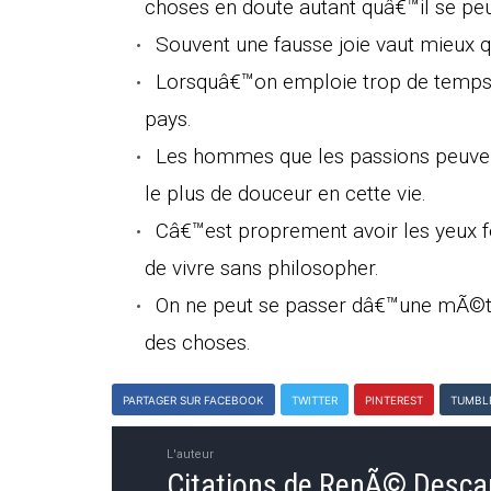
choses en doute autant quâ€™il se peu
Souvent une fausse joie vaut mieux qu
Lorsquâ€™on emploie trop de temps 
pays.
Les hommes que les passions peuven
le plus de douceur en cette vie.
Câ€™est proprement avoir les yeux f
de vivre sans philosopher.
On ne peut se passer dâ€™une mÃ©th
des choses.
PARTAGER SUR FACEBOOK
TWITTER
PINTEREST
TUMBL
L'auteur
Citations de RenÃ© Desca