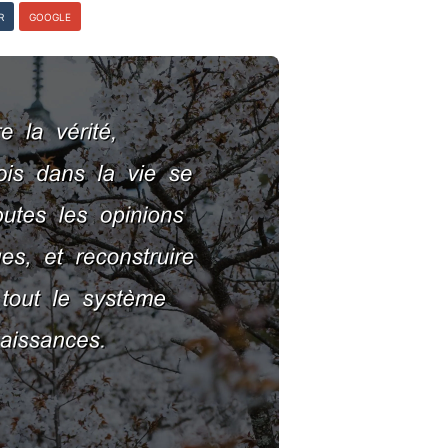
R
GOOGLE