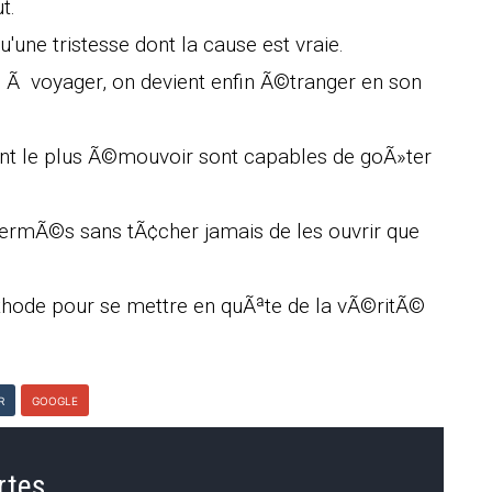
t.
'une tristesse dont la cause est vraie.
Ã voyager, on devient enfin Ã©tranger en son
t le plus Ã©mouvoir sont capables de goÃ»ter
ermÃ©s sans tÃ¢cher jamais de les ouvrir que
ode pour se mettre en quÃªte de la vÃ©ritÃ©
R
GOOGLE
rtes