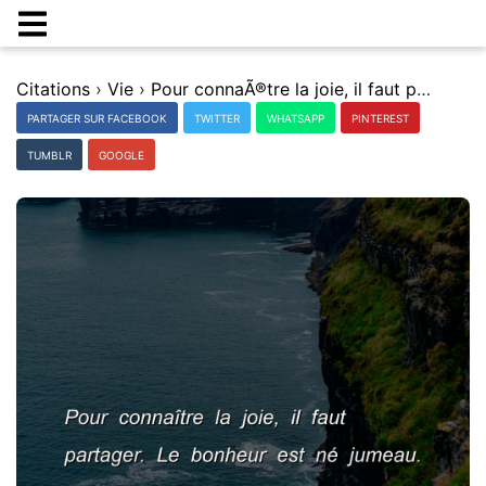
Citations
›
Vie
›
Pour connaÃ®tre la joie, il faut partager. Le bonheur est nÃ© jumeau.
PARTAGER SUR FACEBOOK
TWITTER
WHATSAPP
PINTEREST
TUMBLR
GOOGLE