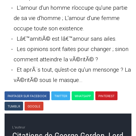
L'amour d'un homme n'occupe qu'une partie
de sa vie d'homme ; L'amour d'une femme
occupe toute son existence.
Lâ€™amitiÃ© est lâ€™amour sans ailes.
Les opinions sont faites pour changer ; sinon
comment atteindre la vÃ©ritÃ© ?
Et aprÃ¨s tout, qu'est-ce qu'un mensonge ? La
vÃ©ritÃ© sous le masque...
PARTAGER SUR FACEBOOK
TWITTER
WHATSAPP
PINTEREST
TUMBLR
GOOGLE
L'auteur
Citations de George Gordon, Lord