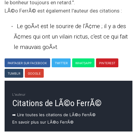
le bonheur toujours en retard.".
LÃ©o FerrÃ© est également l'auteur des citations :
Le goÃ»t est le sourire de l'Ã¢me ; il y a des
Ã¢mes qui ont un vilain rictus, c'est ce qui fait
le mauvais goÃ»t.
PARTAGER SUR FACEBOOK
TWITTER
WHATSAPP
PINTEREST
TUMBLR
GOOGLE
L'auteur
Citations de LÃ©o FerrÃ©
➡️ Lire toutes les citations de LÃ©o FerrÃ©
En savoir plus sur LÃ©o FerrÃ©