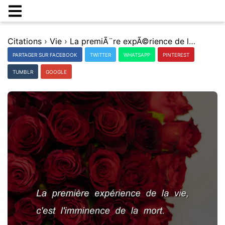
Citations
›
Vie
›
La premiÃ¨re expÃ©rience de la vie, c'est l'imminence de la mort.
PARTAGER SUR FACEBOOK
TWITTER
WHATSAPP
PINTEREST
TUMBLR
GOOGLE