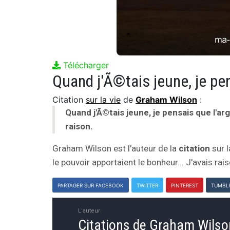
Télécharger
Citation
sur la vie
de
Graham Wilson
:
Quand j'Ã©tais jeune, je pensais que l'arg
raison.
Graham Wilson est l'auteur de la
citation
sur l
le pouvoir apportaient le bonheur... J'avais rais
PARTAGER SUR FACEBOOK
TWITTER
PINTEREST
TUMBL
L'auteur
Citations de Graham Wilso