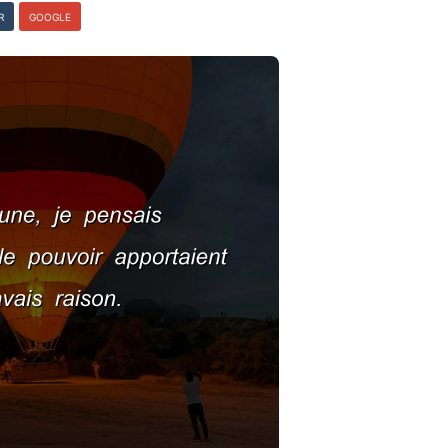
R
GOOGLE