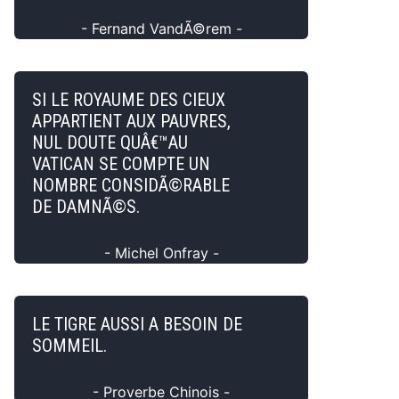
- Fernand VandÃ©rem -
SI LE ROYAUME DES CIEUX
APPARTIENT AUX PAUVRES,
NUL DOUTE QUÂ€™AU
VATICAN SE COMPTE UN
NOMBRE CONSIDÃ©RABLE
DE DAMNÃ©S.
- Michel Onfray -
LE TIGRE AUSSI A BESOIN DE
SOMMEIL.
- Proverbe Chinois -