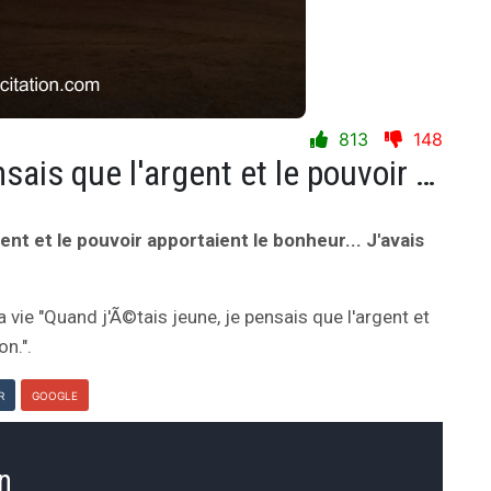
813
148
Quand j'Ã©tais jeune, je pensais que l'argent et le pouvoir apportaient le bonheur... J'avais raison.
ent et le pouvoir apportaient le bonheur... J'avais
a vie "Quand j'Ã©tais jeune, je pensais que l'argent et
on.".
R
GOOGLE
n