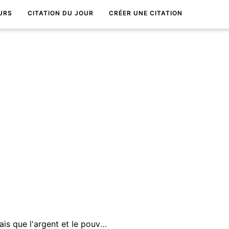
URS
CITATION DU JOUR
CRÉER UNE CITATION
Quand j'Ã©tais jeune, je pensais que l'argent et le pouvoir apportaient le bonheur... J'avais raison.