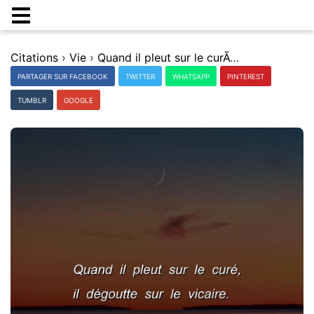
Citations
›
Vie
›
Quand il pleut sur le curÃ©, il dÃ©goutte sur le vicaire.
PARTAGER SUR FACEBOOK
TWITTER
WHATSAPP
PINTEREST
TUMBLR
GOOGLE