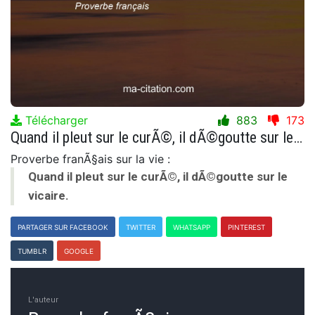
Télécharger
883
173
Quand il pleut sur le curÃ©, il dÃ©goutte sur le vicaire.
Proverbe franÃ§ais sur la vie :
Quand il pleut sur le curÃ©, il dÃ©goutte sur le
vicaire.
PARTAGER SUR FACEBOOK
TWITTER
WHATSAPP
PINTEREST
TUMBLR
GOOGLE
L'auteur