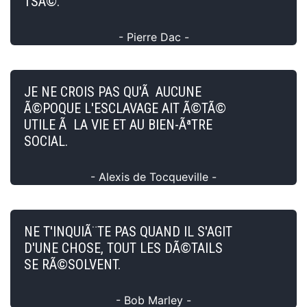
TSÃ©.
- Pierre Dac -
JE NE CROIS PAS QU'Ã AUCUNE
Ã©POQUE L'ESCLAVAGE AIT Ã©TÃ©
UTILE Ã LA VIE ET AU BIEN-ÃªTRE
SOCIAL.
- Alexis de Tocqueville -
NE T'INQUIÃ¨TE PAS QUAND IL S'AGIT
D'UNE CHOSE, TOUT LES DÃ©TAILS
SE RÃ©SOLVENT.
- Bob Marley -