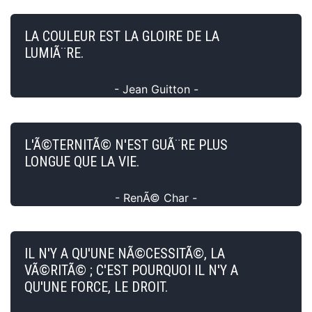
LA COULEUR EST LA GLOIRE DE LA
LUMIÃ¨RE.
- Jean Guitton -
L'Ã©TERNITÃ© N'EST GUÃ¨RE PLUS
LONGUE QUE LA VIE.
- RenÃ© Char -
IL N'Y A QU'UNE NÃ©CESSITÃ©, LA
VÃ©RITÃ© ; C'EST POURQUOI IL N'Y A
QU'UNE FORCE, LE DROIT.