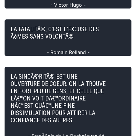
- Victor Hugo -
LA FATALITÃ©, C'EST L'EXCUSE DES
Ã¢MES SANS VOLONTÃ©.
- Romain Rolland -
LA SINCÃ©RITÃ© EST UNE
OUVERTURE DE COEUR. ON LA TROUVE
EN FORT PEU DE GENS, ET CELLE QUE
LÂ€™ON VOIT DÂ€™ORDINAIRE
NÂ€™EST QUÂ€™UNE FINE
DISSIMULATION POUR ATTIRER LA
CONFIANCE DES AUTRES.
- FranÃ§ois de La Rochefoucauld -