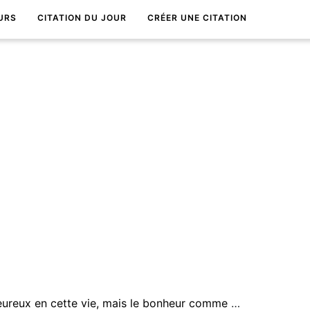
URS
CITATION DU JOUR
CRÉER UNE CITATION
Il y a quantitÃ© d'hommes heureux en cette vie, mais le bonheur comme le bien ne fait pas de bruit et il est plus difficile de le dÃ©couvrir.