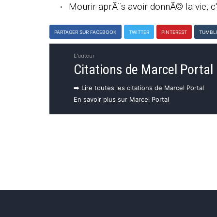
Mourir aprÃ¨s avoir donnÃ© la vie, c'
PARTAGER SUR FACEBOOK
TWITTER
PINTEREST
TUMBL
L'auteur
Citations de Marcel Portal
➡️ Lire toutes les citations de Marcel Portal
En savoir plus sur Marcel Portal