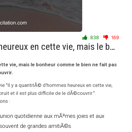
838
169
Il y a quantitÃ© d'hommes heureux en cette vie, mais le bonheur comme le bien ne fait pas de bruit et il est plus difficile de le dÃ©couvrir.
tte vie, mais le bonheur comme le bien ne fait pas
ouvrir.
vie "Il y a quantitÃ© d'hommes heureux en cette vie,
it et il est plus difficile de le dÃ©couvrir.".
ons :
union quotidienne aux mÃªmes joies et aux
souvent de grandes amitiÃ©s.