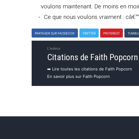
voulons maintenant. De moins en moi
Ce que nous voulons vraiment : câ€™
PARTAGER SUR FACEBOOK
TWITTER
PINTEREST
TUMBL
L'auteur
Citations de Faith Popcorn
➡️ Lire toutes les citations de Faith Popcorn
En savoir plus sur Faith Popcorn