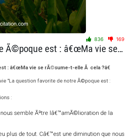
836
169
La question favorite de notre Ã©poque est : â€œMa vie se rÃ©sume-t-elle Ã cela ?â€
st : â€œMa vie se rÃ©sume-t-elle Ã cela ?â€
 vie "La question favorite de notre Ã©poque est :
ions :
vie nous semble Ãªtre lâ€™amÃ©lioration de la
eu plus de tout. Câ€™est une diminution que nous