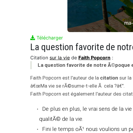
Télécharger
Citation
sur la vie
de
Faith Popcorn
:
La question favorite de notre Ã©poque e
Faith Popcorn est l'auteur de la
citation
sur la
â€œMa vie se rÃ©sume-t-elle Ã cela ?â€".
Faith Popcorn est également l'auteur des citat
De plus en plus, le vrai sens de la 
qualitÃ© de la vie.
Fini le temps oÃ¹ nous voulions un p