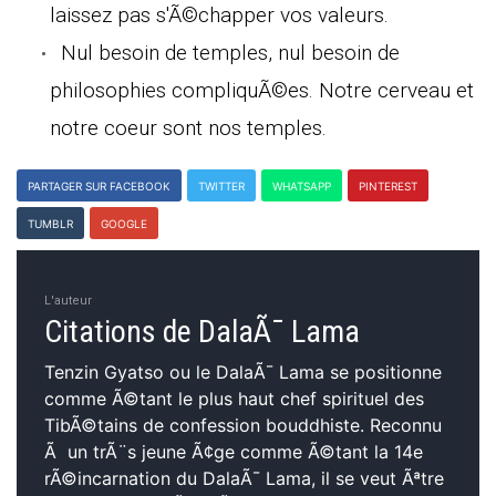
laissez pas s'Ã©chapper vos valeurs.
Nul besoin de temples, nul besoin de
philosophies compliquÃ©es. Notre cerveau et
notre coeur sont nos temples.
PARTAGER SUR FACEBOOK
TWITTER
WHATSAPP
PINTEREST
TUMBLR
GOOGLE
L'auteur
Citations de DalaÃ¯ Lama
Tenzin Gyatso ou le DalaÃ¯ Lama se positionne
comme Ã©tant le plus haut chef spirituel des
TibÃ©tains de confession bouddhiste. Reconnu
Ã un trÃ¨s jeune Ã¢ge comme Ã©tant la 14e
rÃ©incarnation du DalaÃ¯ Lama, il se veut Ãªtre