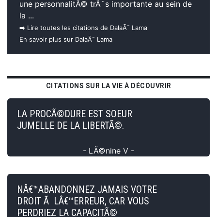
une personnalitÃ© trÃ¨s importante au sein de
la ...
➡️ Lire toutes les citations de DalaÃ¯ Lama
En savoir plus sur DalaÃ¯ Lama
CITATIONS SUR LA VIE À DÉCOUVRIR
LA PROCÃ©DURE EST SOEUR
JUMELLE DE LA LIBERTÃ©.
- LÃ©nine V -
NÂ€™ABANDONNEZ JAMAIS VOTRE
DROIT Ã LÂ€™ERREUR, CAR VOUS
PERDRIEZ LA CAPACITÃ©