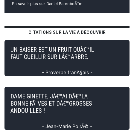
En savoir plus sur Daniel BarenboÃ¯m
CITATIONS SUR LA VIE À DÉCOUVRIR
UN BAISER EST UN FRUIT QUÂ€™IL
FAUT CUEILLIR SUR LÂ€™ARBRE.
- Proverbe franÃ§ais -
DAME GINETTE, JÂ€™AI DÂ€™LA
BONNE FÃ¨VES ET DÂ€™GROSSES
ANDOUILLES !
- Jean-Marie PoirÃ© -