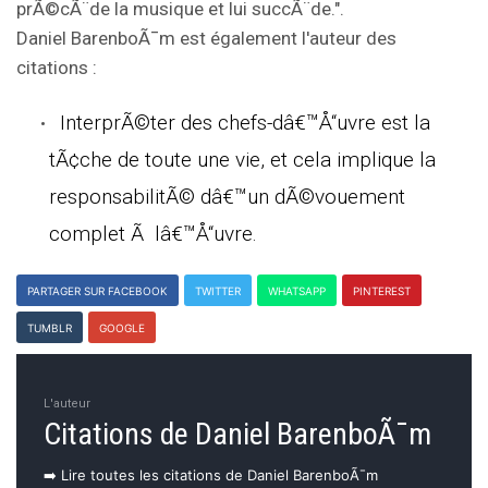
prÃ©cÃ¨de la musique et lui succÃ¨de.".
Daniel BarenboÃ¯m est également l'auteur des
citations :
InterprÃ©ter des chefs-dâ€™Å“uvre est la
tÃ¢che de toute une vie, et cela implique la
responsabilitÃ© dâ€™un dÃ©vouement
complet Ã lâ€™Å“uvre.
PARTAGER SUR FACEBOOK
TWITTER
WHATSAPP
PINTEREST
TUMBLR
GOOGLE
L'auteur
Citations de Daniel BarenboÃ¯m
➡️ Lire toutes les citations de Daniel BarenboÃ¯m