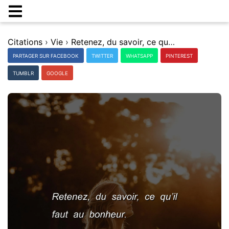
Citations
›
Vie
›
Retenez, du savoir, ce quâ€™il faut au bonheur.
PARTAGER SUR FACEBOOK
TWITTER
WHATSAPP
PINTEREST
TUMBLR
GOOGLE