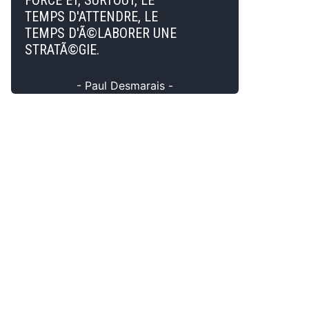
FORCE ET, SURTOUT, LE
TEMPS D'ATTENDRE, LE
TEMPS D'Ã©LABORER UNE
STRATÃ©GIE.
- Paul Desmarais -