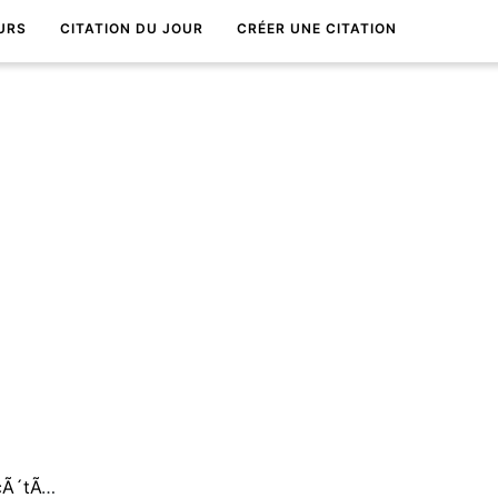
URS
CITATION DU JOUR
CRÉER UNE CITATION
La fin d'une vie n'est rien Ã cÃ´tÃ© de la fin de l'amour.