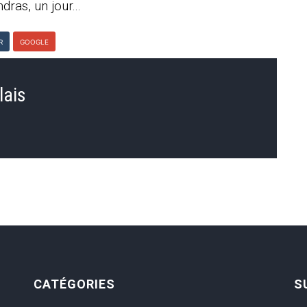
ras, un jour...
R
GOOGLE
lais
CATÉGORIES
S