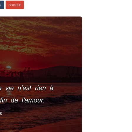
R
GOOGLE