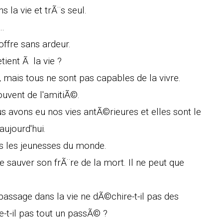
 la vie et trÃ¨s seul.
..
offre sans ardeur.
tient Ã la vie ?
mais tous ne sont pas capables de la vivre.
ouvent de l'amitiÃ©.
us avons eu nos vies antÃ©rieures et elles sont le
aujourd'hui.
es les jeunesses du monde.
e sauver son frÃ¨re de la mort. Il ne peut que
passage dans la vie ne dÃ©chire-t-il pas des
-t-il pas tout un passÃ© ?