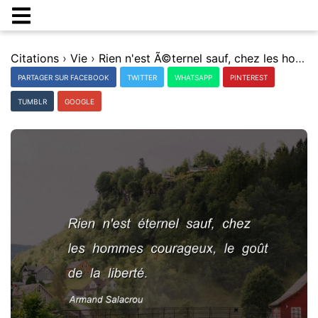
Citations
›
Vie
›
Rien n'est Ã©ternel sauf, chez les hommes courageux, le goÃ»t de la libertÃ©.
PARTAGER SUR FACEBOOK
TWITTER
WHATSAPP
PINTEREST
TUMBLR
GOOGLE