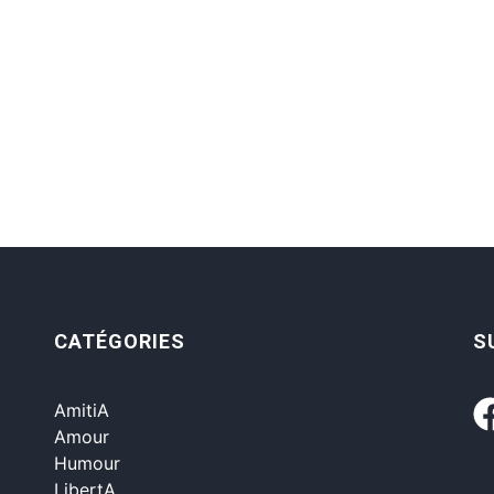
CATÉGORIES
S
AmitiA
Amour
Humour
LibertA