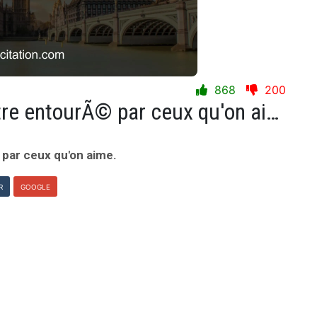
868
200
Rien n'est meilleur que d'Ãªtre entourÃ© par ceux qu'on aime.
 par ceux qu'on aime.
R
GOOGLE