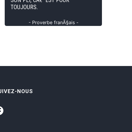
SON PLI, CÂ€™EST POUR
TOUJOURS.
- Proverbe franÃ§ais -
UIVEZ-NOUS