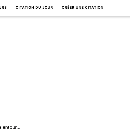
URS
CITATION DU JOUR
CRÉER UNE CITATION
Rien n'est meilleur que d'Ãªtre entourÃ© par ceux qu'on aime.