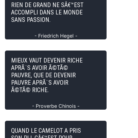
RIEN DE GRAND NE SÂ€™EST
ACCOMPLI DANS LE MONDE
SANS PASSION.
- Friedrich Hegel -
MIEUX VAUT DEVENIR RICHE
APRÃ¨S AVOIR Ã©TÃ©
PAUVRE, QUE DE DEVENIR
PAUVRE APRÃ¨S AVOIR
Ã©TÃ© RICHE.
- Proverbe Chinois -
QUAND LE CAMELOT A PRIS