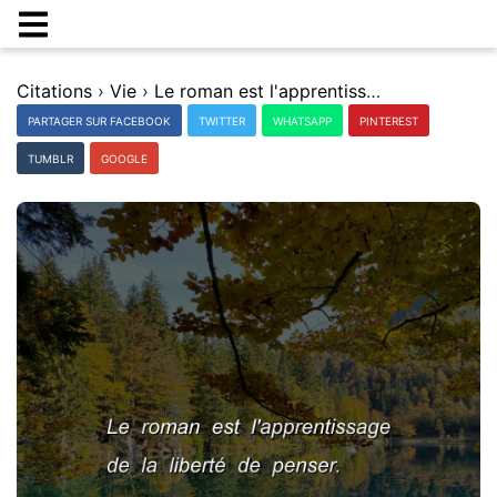
Citations
›
Vie
›
Le roman est l'apprentissage de la libertÃ© de penser.
PARTAGER SUR FACEBOOK
TWITTER
WHATSAPP
PINTEREST
TUMBLR
GOOGLE