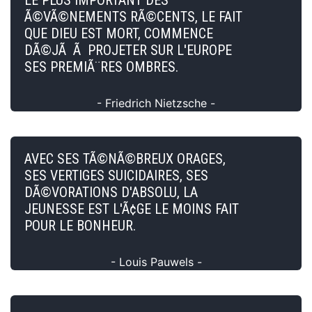
Ã©VÃ©NEMENTS RÃ©CENTS, LE FAIT
QUE DIEU EST MORT, COMMENCE
DÃ©JÃ Ã PROJETER SUR L'EUROPE
SES PREMIÃ¨RES OMBRES.
- Friedrich Nietzsche -
AVEC SES TÃ©NÃ©BREUX ORAGES,
SES VERTIGES SUICIDAIRES, SES
DÃ©VORATIONS D'ABSOLU, LA
JEUNESSE EST L'Ã¢GE LE MOINS FAIT
POUR LE BONHEUR.
- Louis Pauwels -