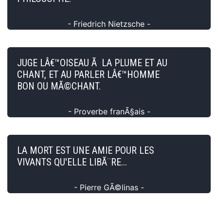
- Friedrich Nietzsche -
JUGE LÂ€™OISEAU Ã LA PLUME ET AU
CHANT, ET AU PARLER LÂ€™HOMME
BON OU MÃ©CHANT.
- Proverbe franÃ§ais -
LA MORT EST UNE AMIE POUR LES
VIVANTS QU'ELLE LIBÃ¨RE...
- Pierre GÃ©linas -