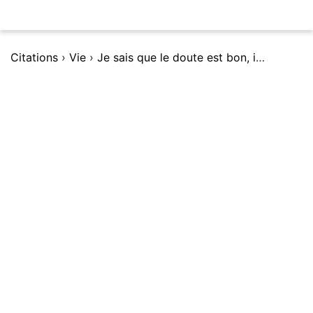
Citations
›
Vie
›
Je sais que le doute est bon, il serre Ã se remettre en question.