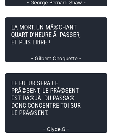
- George Bernard Shaw -
LA MORT, UN MÃ©CHANT
QUART D'HEURE Ã PASSER,
ET PUIS LIBRE !
- Gilbert Choquette -
LE FUTUR SERA LE
PRÃ©SENT, LE PRÃ©SENT
EST DÃ©JÃ DU PASSÃ©
DONC CONCENTRE TOI SUR
LE PRÃ©SENT.
- Clyde.G -