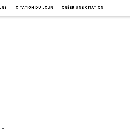
URS
CITATION DU JOUR
CRÉER UNE CITATION
Sans confiance, est-ce que la vie est possible ?