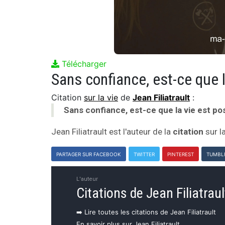
Télécharger
Sans confiance, est-ce que l
Citation
sur la vie
de
Jean Filiatrault
:
Sans confiance, est-ce que la vie est pos
Jean Filiatrault est l'auteur de la
citation
sur la
PARTAGER SUR FACEBOOK
TWITTER
PINTEREST
TUMBL
L'auteur
Citations de Jean Filiatraul
➡️ Lire toutes les citations de Jean Filiatrault
En savoir plus sur Jean Filiatrault