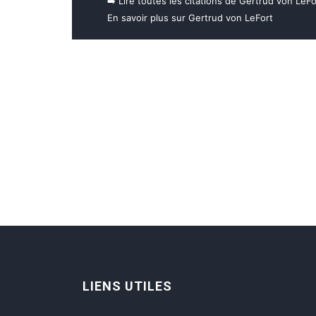
➡️ Lire toutes les citations de Gertrud von LeFo
En savoir plus sur Gertrud von LeFort
LIENS UTILES