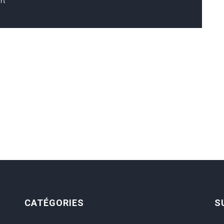
rt
CATÉGORIES
S