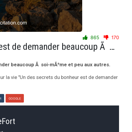
865
170
Un des secrets du bonheur est de demander beaucoup Ã soi-mÃªme et peu aux autres.
nder beaucoup Ã soi-mÃªme et peu aux autres.
ur la vie "Un des secrets du bonheur est de demander
R
GOOGLE
eFort