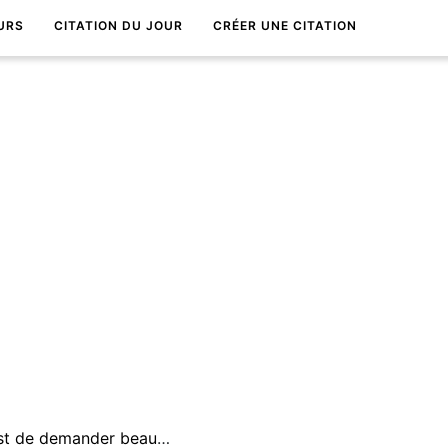
URS
CITATION DU JOUR
CRÉER UNE CITATION
Un des secrets du bonheur est de demander beaucoup Ã soi-mÃªme et peu aux autres.