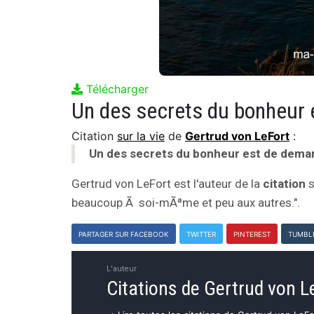
Télécharger
Citation
sur la vie
de
Gertrud von LeFort
:
Un des secrets du bonheur est de dema
Gertrud von LeFort est l'auteur de la
citation
s
beaucoup Ã soi-mÃªme et peu aux autres.".
PARTAGER SUR FACEBOOK
TWITTER
PINTEREST
TUMBL
L'auteur
Citations de Gertrud von L