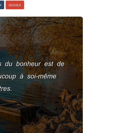
R
GOOGLE