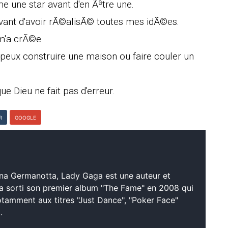
une star avant d'en Ãªtre une.
vant d'avoir rÃ©alisÃ© toutes mes idÃ©es.
 m'a crÃ©e.
peux construire une maison ou faire couler un
e Dieu ne fait pas d'erreur.
R
GOOGLE
na Germanotta, Lady Gaga est une auteur et
a sorti son premier album "The Fame" en 2008 qui
otamment aux titres "Just Dance", "Poker Face"
.