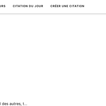
URS
CITATION DU JOUR
CRÉER UNE CITATION
Si tu vis ta vie selon le regard des autres, tu ne vivras jamais ta propre vie.