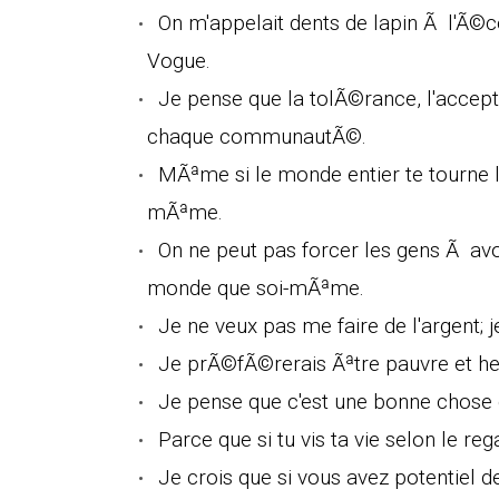
On m'appelait dents de lapin Ã l'Ã©c
Vogue.
Je pense que la tolÃ©rance, l'accept
chaque communautÃ©.
MÃªme si le monde entier te tourne l
mÃªme.
On ne peut pas forcer les gens Ã a
monde que soi-mÃªme.
Je ne veux pas me faire de l'argent; j
Je prÃ©fÃ©rerais Ãªtre pauvre et heu
Je pense que c'est une bonne chose 
Parce que si tu vis ta vie selon le reg
Je crois que si vous avez potentiel de