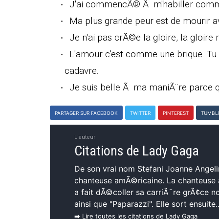
J'ai commencÃ© Ã m'habiller comme 
Ma plus grande peur est de mourir a
Je n'ai pas crÃ©e la gloire, la gloire
L'amour c'est comme une brique. Tu 
cadavre.
Je suis belle Ã ma maniÃ¨re parce qu
PARTAGER SUR FACEBOOK
TWITTER
PINTEREST
TUMBL
L'auteur
Citations de Lady Gaga
De son vrai nom Stefani Joanne Angeli
chanteuse amÃ©ricaine. La chanteuse 
a fait dÃ©coller sa carriÃ¨re grÃ¢ce n
ainsi que "Paparazzi". Elle sort ensuite..
➡️ Lire toutes les citations de Lady Gaga