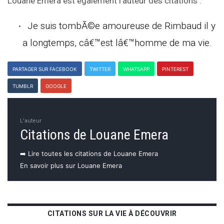
Louane Emera est également l'auteur des citations :
Je suis tombÃ©e amoureuse de Rimbaud il y
a longtemps, câ€™est lâ€™homme de ma vie.
PARTAGER SUR FACEBOOK
TWITTER
WHATSAPP
PINTEREST
TUMBLR
GOOGLE
L'auteur
Citations de Louane Emera
➡️ Lire toutes les citations de Louane Emera
En savoir plus sur Louane Emera
CITATIONS SUR LA VIE À DÉCOUVRIR