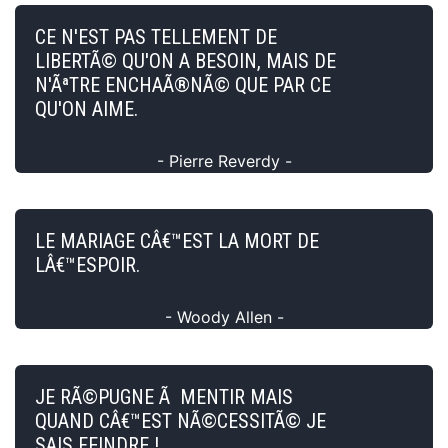
CE N'EST PAS TELLEMENT DE
LIBERTÃ© QU'ON A BESOIN, MAIS DE
N'ÃªTRE ENCHAÃ®NÃ© QUE PAR CE
QU'ON AIME.
- Pierre Reverdy -
LE MARIAGE CÂ€™EST LA MORT DE
LÂ€™ESPOIR.
- Woody Allen -
JE RÃ©PUGNE Ã MENTIR MAIS
QUAND CÂ€™EST NÃ©CESSITÃ© JE
SAIS FEINDRE !