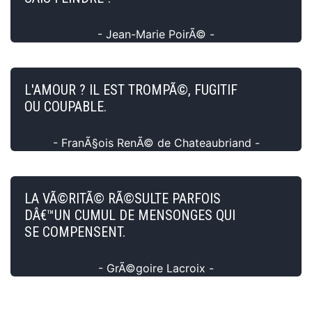
- Jean-Marie PoirÃ© -
L'AMOUR ? IL EST TROMPÃ©, FUGITIF
OU COUPABLE.
- FranÃ§ois RenÃ© de Chateaubriand -
LA VÃ©RITÃ© RÃ©SULTE PARFOIS
DÂ€™UN CUMUL DE MENSONGES QUI
SE COMPENSENT.
- GrÃ©goire Lacroix -